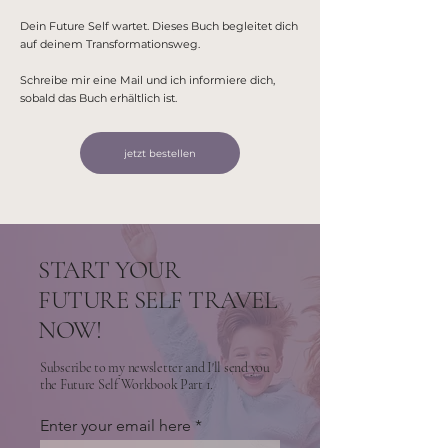
Dein Future Self wartet. Dieses Buch begleitet dich
auf deinem Transformationsweg.
Schreibe mir eine
Mail
und ich informiere dich,
sobald das Buch erhältlich ist.
jetzt bestellen
START YOUR
FUTURE SELF TRAVEL
NOW!
Subscribe to my newsletter and I'll send you
the Future Self Workbook Part 1.
Enter your email here