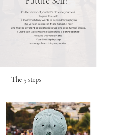
Future Self?
It's the version of you that's closer to your soul.
To your true self.
To that which truly wants to be lived through you.
This version is clearer. More honest. Freer.
She makes different decisions because she sees further ahead.
Future self-work means establishing a connection to
to build this version and
Your life step by step
to design from this perspective.
The 5 steps