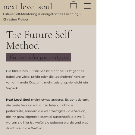
next level soul
Future-Self-Mentoring & energetisches Coaching -
Christine Fielder
The Future Self
Method
- Become who you truly are.
Die Idee eines Future Self ist nicht neu. Oft geht es
dabei um Ziele, Erfolg oder die „optimierte“ Version
von dir – mehr Disziplin, mehr Leistung, vielleicht ein
Sixpack.
Next Level Soul
meint etwas anderes. Es geht darum,
die beste Version von dir zu leben, nicht die
perfekteste, sondern die wahrhaftigste - die Version,
die ihr ganz eigenes Potential ausschöpft, die weiß,
warum sie hier ist, wofür sie geboren wurde und was
durch sie in die Welt will.