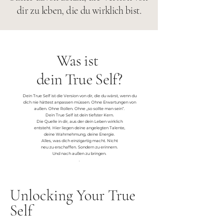
dir zu leben, die du wirklich bist.
Was ist
dein True Self?
Dein True Self ist die Version von dir, die du wärst, wenn du
dich nie hättest anpassen müssen. Ohne Erwartungen von
außen. Ohne Rollen. Ohne „so sollte man sein“.
Dein True Self ist dein tiefster Kern.
Die Quelle in dir, aus der dein Leben wirklich
entsteht. Hier liegen deine angelegten Talente,
deine Wahrnehmung, deine Energie.
Alles, was dich einzigartig macht. Nicht
neu zu erschaffen. Sondern zu erinnern.
Und nach außen zu bringen.
.
Unlocking Your True
Self