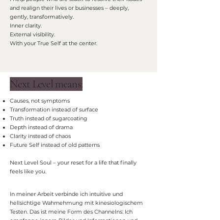
and realign their lives or businesses – deeply,
gently, transformatively.
Inner clarity.
External visibility.
With your True Self at the center.
Next Level means:
Causes, not symptoms
Transformation instead of surface
Truth instead of sugarcoating
Depth instead of drama
Clarity instead of chaos
Future Self instead of old patterns
Next Level Soul – your reset for a life that finally
feels like you.
In meiner Arbeit verbinde ich intuitive und
hellsichtige Wahrnehmung mit kinesiologischem
Testen. Das ist meine Form des Channelns: Ich