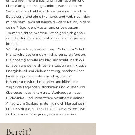
empfange innere Bilder und Informationen und
überprüfe gleichzeitig konkret, was in deinem
System wirklich aktiv ist. Ich arbeite neutral, ohne
Bewertung und ohne Meinung, und verbinde mich
mit deinem Bewusstseinsfeld – dem Raum, in dem
deine Prägungen, Muster und unbewussten
Themen sichtbar werden. Oft zeigen sich genau
dort die Punkte, die du selbst noch nicht greifen
konntest.
Wir folgen dem, was sich zeigt, Schritt für Schritt.
Nichts wird übergangen, nichts künstlich forciert.
Gleichzeitig arbeite ich klar und strukturiert: Wir
schauen uns deine aktuelle Situation an, inklusive
Energielevel und Zielausrichtung, machen über
kinesiologisches Testen sichtbar, was im
Hintergrund wirkt, benennen und klären die
zugrunde liegenden Blockaden und Muster und
übersetzen das in konkrete Werkzeuge, neue
Blickwinkel und umsetzbare Schritte für deinen
Alltag. Zum Schluss richten wir dich klar auf dein
Future Self aus, sodass du nicht nur verstehst, wer
du bist, sondern beginnst, es auch zu leben.
Bereit?