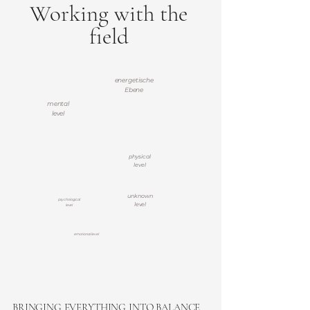
Working with the
field
energetische
Ebene
mental
level
physical
level
unknown
psychological
level
level
emotional level
BRINGING EVERYTHING INTO BALANCE